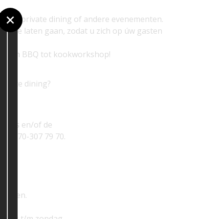
m voor private dining of andere evenementen.
ang te laten gaan, zodat u zich op úw gasten
t, van BBQ tot kookworkshop!
rivate dining
?
ikt is en/of de
aar 070-307 79 70.
straten.
erdag t/m zondag.