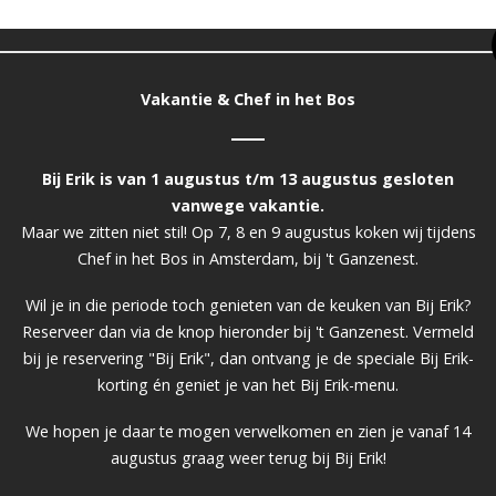
 Een onvergetelijke trouwerij in gedachten? Wees ook welko
fde oprechte gastvrijheid en de service om u onbezorgd uw g
kunt concentreren.
Vakantie & Chef in het Bos
komen graag met creatieve oplossingen voor uw evenemen
Bij Erik is van 1 augustus t/m 13 augustus gesloten
naar een prachtige locatie voor uw
bruiloft
,
vergadering
of
p
vanwege vakantie.
Dan ben u bij ons op de juiste plek!
Maar we zitten niet stil! Op 7, 8 en 9 augustus koken wij tijdens
Chef in het Bos in Amsterdam, bij 't Ganzenest.
ar een grotere locatie of twijfelt u welke locatie meer gesch
Wil je in die periode toch genieten van de keuken van Bij Erik?
kunt u contact opnemen met
sales@ganzenest.nl
of bellen n
Reserveer dan via de knop hieronder bij 't Ganzenest. Vermeld
bij je reservering "Bij Erik", dan ontvang je de speciale Bij Erik-
-
korting én geniet je van het Bij Erik-menu.
Sluisplein 11, 2266 AV Leidschendam
t 070 - 301 04 51 |
reserveren@bijerik.nl
We hopen je daar te mogen verwelkomen en zien je vanaf 14
ikbaar, parkeergarage Damplein gratis, ook in omliggende 
augustus graag weer terug bij Bij Erik!
elkom voor een heerlijke lunch of diner op maandag & dond