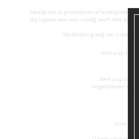
Zakelijk iets te presenteren of te bespreken?
Wij regelen alles wat u nodig heeft. Met dezel
We denken graag met u mee en 
Bent u op zoek 
Bent u op zoek na
mogelijkheden dan 
Goed bere
U bent van harte w