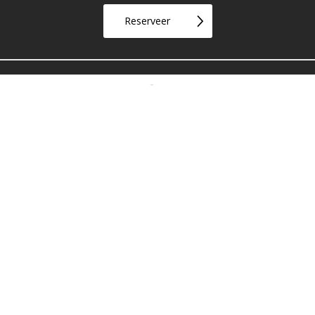
Reserveer
Openingstijden
Gesloten op maandag en dinsdag
Geopend op woensdag t/m zondag vanaf 12:00 uur
-