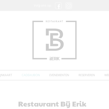
Volg ons op:
E
IJNKAART
CADEAUBON
EVENEMENTEN
RESERVEREN
WER
Restaurant
Bij
Erik