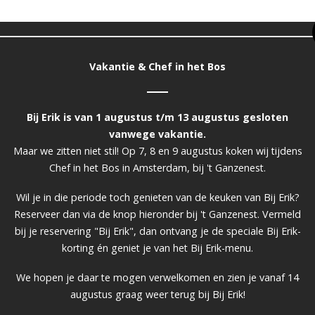
‘vernieuwde restaurant’ ervaart u de persoonlijke aandacht 
die wij het graag naar de zin maken.
Vakantie & Chef in het Bos
ons menu een make-over gegeven! Er is een keuze uit versch
n nagerechten waar sommige klassiekers hun rentree make
vele nieuwe gerechten te vinden zijn.
Bij Erik is van 1 augustus t/m 13 augustus gesloten
rd door het seizoen en de moderne gastronomie. Uiteraard 
vanwege vakantie.
 niet en daarbij kunt u zich nog steeds laten verassen met
Maar we zitten niet stil! Op 7, 8 en 9 augustus koken wij tijdens
chef voor een uitgebreide culinaire ervaring.
Chef in het Bos in Amsterdam, bij 't Ganzenest.
n uitstekende prijs/kwaliteitverhouding, waarvoor wij dan o
Michelin ‘Bib Gourmand-erkenning’ hebben.
Wil je in die periode toch genieten van de keuken van Bij Erik?
Reserveer dan via de knop hieronder bij 't Ganzenest. Vermeld
rte welkom voor een goed glas wijn. Sinds onze verhuizing
bij je reservering "Bij Erik", dan ontvang je de speciale Bij Erik-
r uitgebreid en hebben een ruim assortiment van 350 versch
korting én geniet je van het Bij Erik-menu.
 wijnen per glas serveren! Dit kan als aperitief maar ook voo
We hopen je daar te mogen verwelkomen en zien je vanaf 14
vergezeld met onze uitgebreide biteskaart.
augustus graag weer terug bij Bij Erik!
Welkom bij Restaurant Bij Erik.